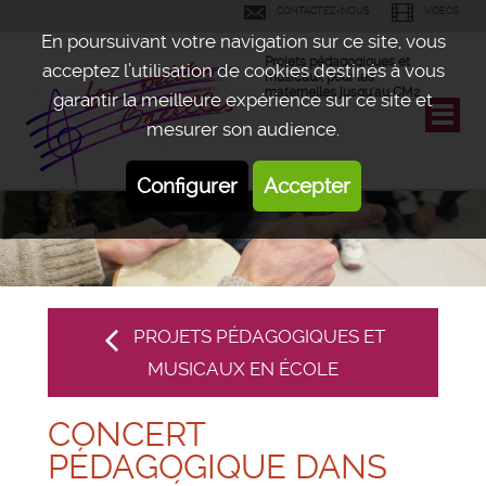
CONTACTEZ-NOUS
VIDÉOS
En poursuivant votre navigation sur ce site, vous
Projets pédagogiques et
acceptez l’utilisation de cookies destinés à vous
musicaux pour les
maternelles jusqu'au CM2
garantir la meilleure expérience sur ce site et
mesurer son audience.
Configurer
Accepter
PROJETS PÉDAGOGIQUES ET
MUSICAUX EN ÉCOLE
CONCERT
PÉDAGOGIQUE DANS