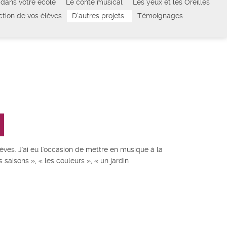
dans votre école
Le conte musical
Les yeux et les Oreilles
tion de vos élèves
D’autres projets…
Témoignages
èves. J'ai eu l'occasion de mettre en musique à la
saisons », « les couleurs », « un jardin