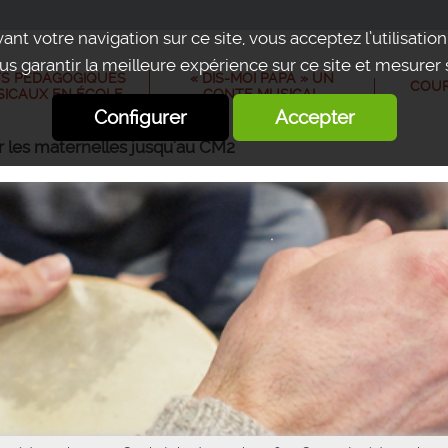
ant votre navigation sur ce site, vous acceptez l’utilisatio
us garantir la meilleure expérience sur ce site et mesurer
TS PÉDAGOGIQUES
« DIS-MOI PAPA » UN
COUR
SICAUX EN ÉCOLE
CONTE MUSICAL
Configurer
Accepter
 les maternelles jusqu'au CM2