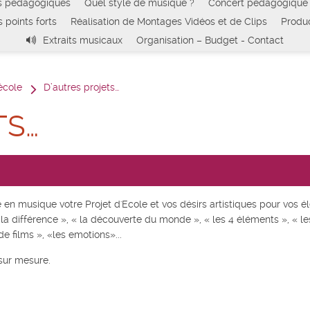
s pédagogiques
Quel style de musique ?
Concert pédagogique 
 points forts
Réalisation de Montages Vidéos et de Clips
Produc
Extraits musicaux
Organisation – Budget - Contact
école
D’autres projets…
TS…
 en musique votre Projet d'Ecole et vos désirs artistiques pour vos él
 différence », « la découverte du monde », « les 4 éléments », « les 
e films », «les emotions»...
 sur mesure.