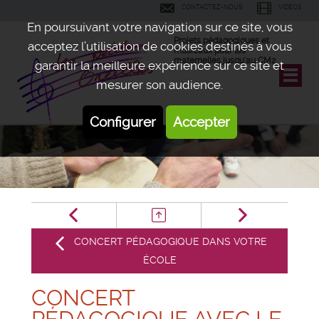
CONTACTEZ-NOUS
VIDÉOS
En poursuivant votre navigation sur ce site, vous
Projets pédagogiques et
acceptez l’utilisation de cookies destinés à vous
musicaux pour les
maternelles jusqu'au CM2
garantir la meilleure expérience sur ce site et
mesurer son audience.
Configurer
Accepter
CONCERT PÉDAGOGIQUE DANS VOTRE
ÉCOLE
CONCERT