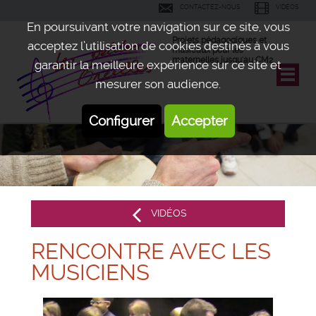
CONTACTEZ-NOUS
VIDÉOS
En poursuivant votre navigation sur ce site, vous
Projets pédagogiques et
acceptez l’utilisation de cookies destinés à vous
musicaux pour les
maternelles jusqu'au CM2
garantir la meilleure expérience sur ce site et
mesurer son audience.
Configurer
Accepter
VIDÉOS
RENCONTRE AVEC LES
MUSICIENS