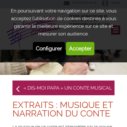
CONTACTEZ-NOUS
VIDÉOS
En poursuivant votre navigation sur ce site, vous
Projets pédagogiques et
acceptez l’utilisation de cookies destinés à vous
musicaux pour les
maternelles jusqu'au CM2
garantir la meilleure expérience sur ce site et
mesurer son audience.
Configurer
Accepter
« DIS-MOI PAPA » UN CONTE MUSICAL
EXTRAITS : MUSIQUE ET
NARRATION DU CONTE
La musique de ce conte est interprétée par le groupe