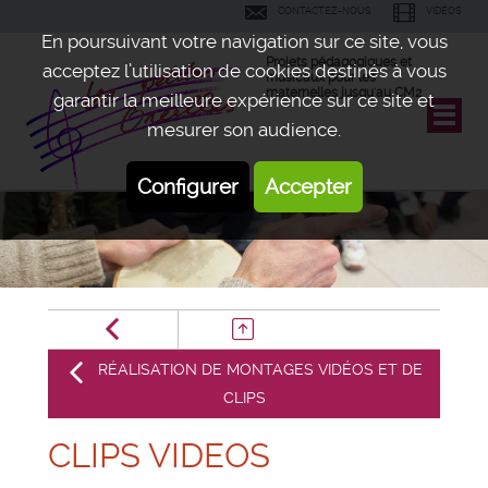
CONTACTEZ-NOUS
VIDÉOS
En poursuivant votre navigation sur ce site, vous
Projets pédagogiques et
acceptez l’utilisation de cookies destinés à vous
musicaux pour les
maternelles jusqu'au CM2
garantir la meilleure expérience sur ce site et
mesurer son audience.
Configurer
Accepter
RÉALISATION DE MONTAGES VIDÉOS ET DE
CLIPS
CLIPS VIDEOS